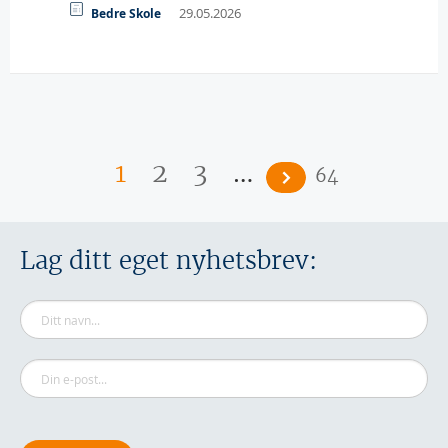
29.05.2026
Bedre Skole
Sider
…
1
2
3
64
Lag ditt eget nyhetsbrev: