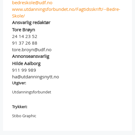
bedreskole@udf.no
www.utdanningsforbundet.no/Fagtidsskrift/--Bedre-
Skole/
Ansvarlig redaktør
Tore Brøyn
24 14 23 52
91 37 26 88
tore.broyn@udf.no
Annonseansvarlig
Hilde Aalborg
911 99 989
ha@utdanningsnytt.no
Utgiver:
Utdanningsforbundet
Trykkeri:
Stibo Graphic