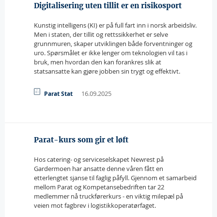
Digitalisering uten tillit er en risikosport
Kunstig intelligens (KI) er på full fart inn i norsk arbeidsliv.
Men i staten, der tillit og rettssikkerhet er selve
grunnmuren, skaper utviklingen både forventninger og
uro. Spørsmålet er ikke lenger om teknologien vil tas i
bruk, men hvordan den kan forankres slik at
statsansatte kan gjøre jobben sin trygt og effektivt.
16.09.2025
Parat Stat
Parat-kurs som gir et løft
Hos catering- og serviceselskapet Newrest på
Gardermoen har ansatte denne våren fått en
etterlengtet sjanse til faglig påfyll. Gjennom et samarbeid
mellom Parat og Kompetansebedriften tar 22
medlemmer nå truckførerkurs - en viktig milepæl på
veien mot fagbrev i logistikkoperatørfaget.