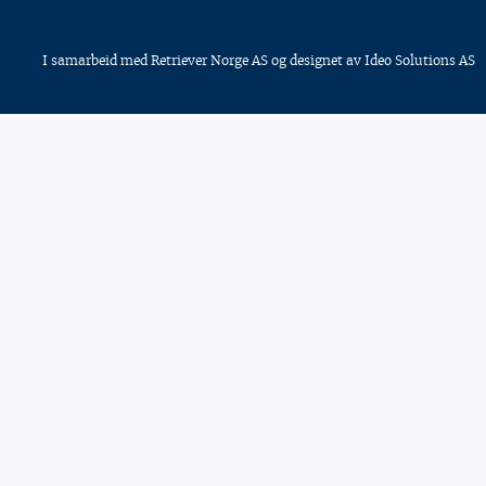
I samarbeid med
Retriever Norge AS
og designet av
Ideo Solutions AS