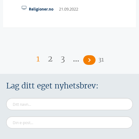
21.09.2022
Religioner.no
Sider
…
1
2
3
31
Lag ditt eget nyhetsbrev: