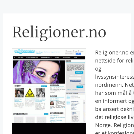
Religioner.no
Religioner.no e
nettside for rel
og
livssynsinteres
nordmenn. Net
har som mål å t
en informert o
balansert dekn
det religiøse liv
Norge. Religio
er et konfesjons