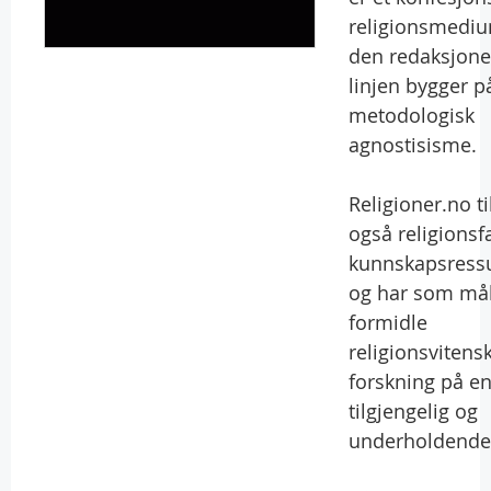
religionsmediu
den redaksjone
linjen bygger p
metodologisk
agnostisisme.
Religioner.no ti
også religionsf
kunnskapsress
og har som mål
formidle
religionsvitens
forskning på e
tilgjengelig og
underholdende