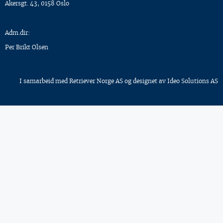
Akersgt. 43, 0158 Oslo
Adm.dir:
Per Brikt Olsen
I samarbeid med
Retriever Norge AS
og designet av
Ideo Solutions AS