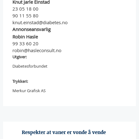
Knut Jarle Einstad
23 05 18 00
90 11 55 80
knut.einstad@diabetes.no
Annonseansvarlig
Robin Hasle
99 33 60 20
robin@hasleconsult.no
Utgiver:
Diabetesforbundet
Trykkeri:
Merkur Grafisk AS
Respekter at vaner er vonde å vende