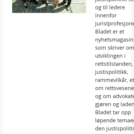
og til ledere
innenfor
juristprofesjon
Bladet er et
nyhetsmagasin
som skriver o
utviklingen i
rettstilstanden
justispolitikk,
rammevilkår, et
om rettsvesene
og om advokat
gjøren og laden
Bladet tar opp
løpende temaer
den justispoliti