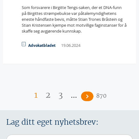
Som forsvarere i Birgitte Tengs-saken, der et DNA-funn
på Birgittes strømpebukse var påtalemyndighetens
eneste håndfaste bevis, måtte Stian Trones Bråstein og
Stian Kristensen kjempe mot motvillige faginstanser for å
skaffe seg avgjørende kunnskap.
19.06.2024
Advokatbladet
Sider
…
1
2
3
870
Lag ditt eget nyhetsbrev: