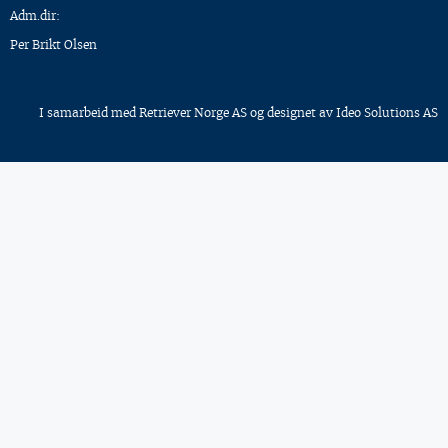
Adm.dir:
Per Brikt Olsen
I samarbeid med
Retriever Norge AS
og designet av
Ideo Solutions AS