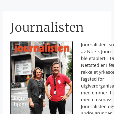
Journalisten
Journalisten, s
av Norsk Journa
ble etablert i 1
Nettsted er i fø
rekke et yrkeso
fagsted for
utgiverorganis
medlemmer. I ti
medlemsmassen
Journalisten o
andre grupper