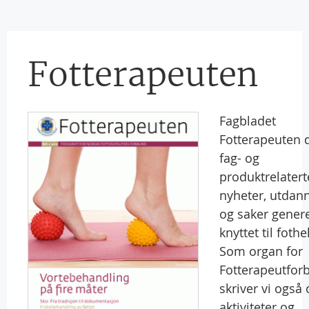
Fotterapeuten
Fagbladet
Fotterapeuten 
fag- og
produktrelatert
nyheter, utdan
og saker genere
knyttet til fothe
Som organ for
Fotterapeutfor
skriver vi også
aktiviteter og