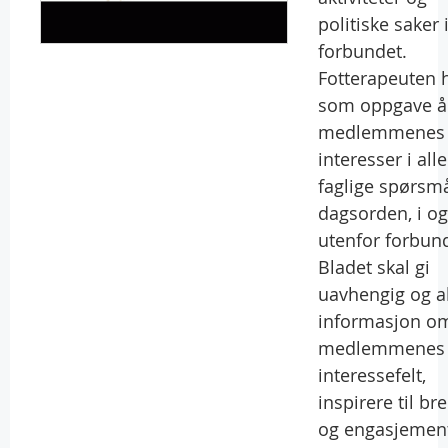
politiske saker 
forbundet.
Fotterapeuten 
som oppgave å 
medlemmenes
interesser i alle
faglige spørsm
dagsorden, i og
utenfor forbund
Bladet skal gi
uavhengig og al
informasjon o
medlemmenes
interessefelt,
inspirere til br
og engasjement