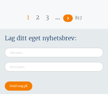
Sider
…
1
2
3
817
Lag ditt eget nyhetsbrev: