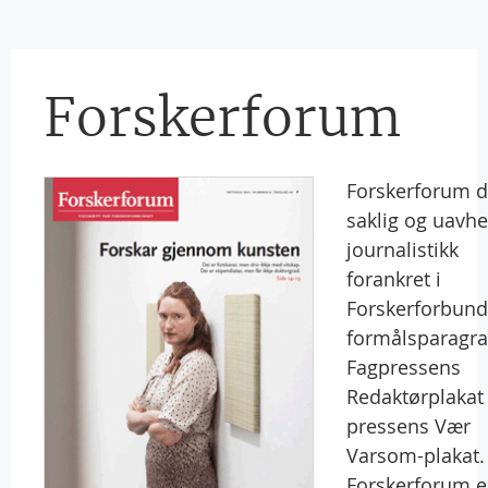
Forskerforum
Forskerforum d
saklig og uavh
journalistikk
forankret i
Forskerforbund
formålsparagraf
Fagpressens
Redaktørplakat 
pressens Vær
Varsom-plakat.
Forskerforum e