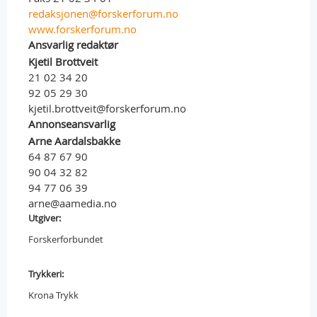
redaksjonen@forskerforum.no
www.forskerforum.no
Ansvarlig redaktør
Kjetil Brottveit
21 02 34 20
92 05 29 30
kjetil.brottveit@forskerforum.no
Annonseansvarlig
Arne Aardalsbakke
64 87 67 90
90 04 32 82
94 77 06 39
arne@aamedia.no
Utgiver:
Forskerforbundet
Trykkeri:
Krona Trykk