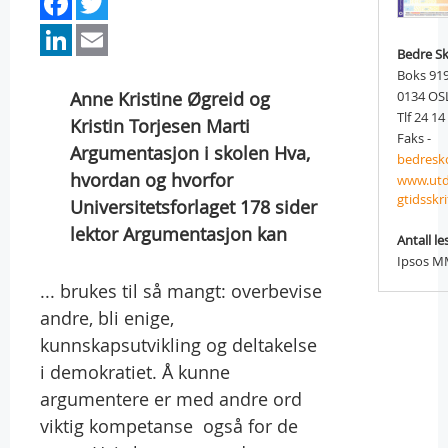
Facebook
Twitter
LinkedIn
Email
Bedre Sk
Boks 91
Anne Kristine Øgreid og
0134 OS
Tlf 24 14
Kristin Torjesen Marti
Faks -
Argumentasjon i skolen Hva,
bedresk
hvordan og hvorfor
www.utd
gtidsskr
Universitetsforlaget 178 sider
lektor Argumentasjon kan
Antall le
Ipsos MM
... brukes til så mangt: overbevise
andre, bli enige,
kunnskapsutvikling og deltakelse
i demokratiet. Å kunne
argumentere er med andre ord
viktig kompetanse  også for de