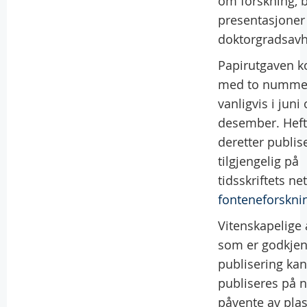
om forskning, 
presentasjoner
doktorgradsavh
Papirutgaven 
med to nummer
vanligvis i juni
desember. Heft
deretter publis
tilgjengelig på
tidsskriftets ne
fonteneforskni
Vitenskapelige a
som er godkjen
publisering kan
publiseres på ne
påvente av plas