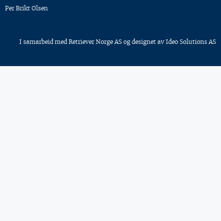
Per Brikt Olsen
I samarbeid med
Retriever Norge AS
og designet av
Ideo Solutions AS