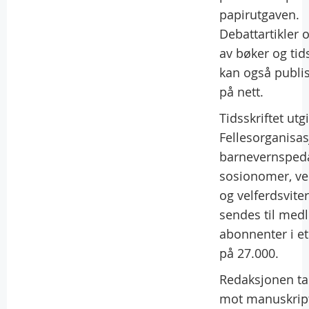
papirutgaven.
Debattartikler 
av bøker og tids
kan også publi
på nett.
Tidsskriftet utg
Fellesorganisas
barnevernsped
sosionomer, ve
og velferdsvite
sendes til me
abonnenter i e
på 27.000.
Redaksjonen ta
mot manuskripte