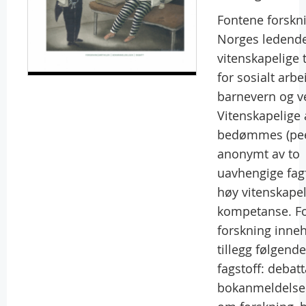
Fontene forskn
Norges ledend
vitenskapelige t
for sosialt arbe
barnevern og v
Vitenskapelige a
bedømmes (pee
anonymt av to
uavhengige fag
høy vitenskapel
kompetanse. F
forskning inneh
tillegg følgende
fagstoff: debatta
bokanmeldelser