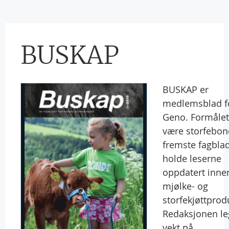
BUSKAP
BUSKAP er
medlemsblad f
Geno. Formålet
være storfebo
fremste fagbla
holde leserne
oppdatert inne
mjølke- og
storfekjøttprod
Redaksjonen le
vekt på