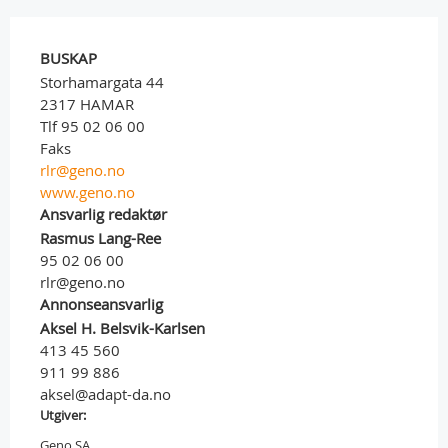
BUSKAP
Storhamargata 44
2317 HAMAR
Tlf 95 02 06 00
Faks
rlr@geno.no
www.geno.no
Ansvarlig redaktør
Rasmus Lang-Ree
95 02 06 00
rlr@geno.no
Annonseansvarlig
Aksel H. Belsvik-Karlsen
413 45 560
911 99 886
aksel@adapt-da.no
Utgiver:
Geno SA