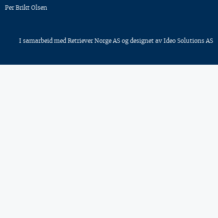
Per Brikt Olsen
I samarbeid med
Retriever Norge AS
og designet av
Ideo Solutions AS