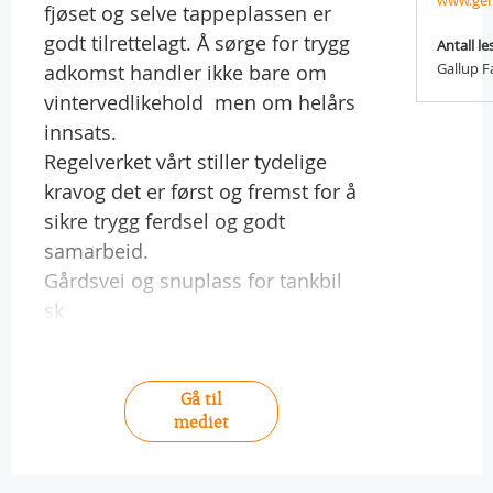
www.ge
fjøset og selve tappeplassen er
godt tilrettelagt. Å sørge for trygg
Antall le
Gallup F
adkomst handler ikke bare om
vintervedlikehold  men om helårs
innsats.
Regelverket vårt stiller tydelige
kravog det er først og fremst for å
sikre trygg ferdsel og godt
samarbeid.
Gårdsvei og snuplass for tankbil
sk
Gå til
mediet