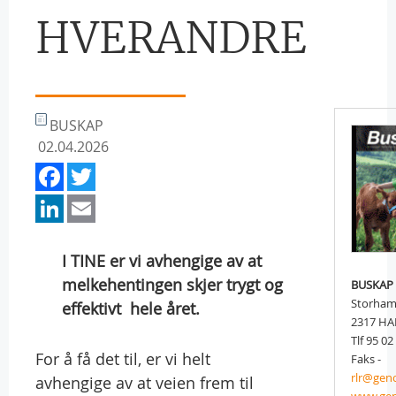
HVERANDRE
BUSKAP
02.04.2026
Facebook
Twitter
LinkedIn
Email
I TINE er vi avhengige av at
melkehentingen skjer trygt og
BUSKAP
Storham
effektivt  hele året.
2317 H
Tlf 95 02
For å få det til, er vi helt
Faks -
rlr@gen
avhengige av at veien frem til