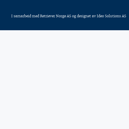
I samarbeid med
Retriever Norge AS
og designet av
Ideo Solutions AS