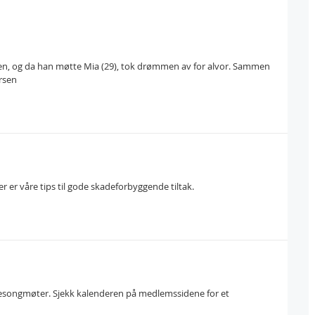
n, og da han møtte Mia (29), tok drømmen av for alvor. Sammen
ersen
r er våre tips til gode skadeforbyggende tiltak.
 sesongmøter. Sjekk kalenderen på medlemssidene for et