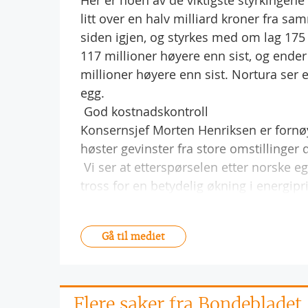
Her er noen av de viktigste styrkingene 
litt over en halv milliard kroner fra sam
siden igjen, og styrkes med om lag 175 mi
117 millioner høyere enn sist, og ender
millioner høyere enn sist. Nortura ser en
egg.
 God kostnadskontroll
Konsernsjef Morten Henriksen er fornøy
høster gevinster fra store omstillinger d
 Vi ser at etterspørselen etter norske e
tross for en betydelig økning i energipr
Gå til mediet
Flere saker fra Bondebladet