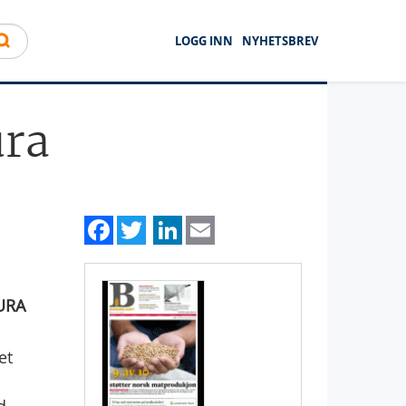
LOGG INN
NYHETSBREV
ura
Facebook
Twitter
LinkedIn
Email
TURA
et