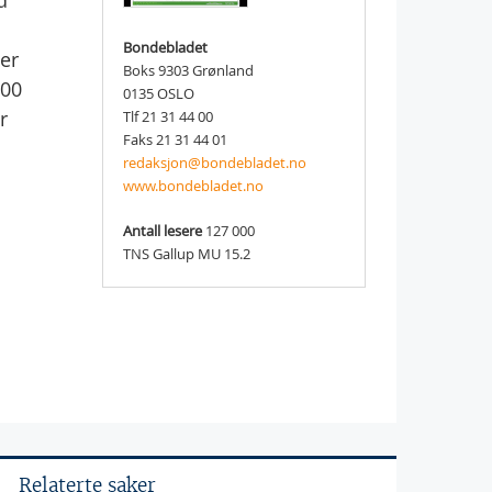
d
Bondebladet
 er
Boks 9303 Grønland
200
0135 OSLO
r
Tlf 21 31 44 00
Faks 21 31 44 01
redaksjon@bondebladet.no
www.bondebladet.no
Antall lesere
127 000
TNS Gallup MU 15.2
Relaterte saker