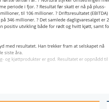
i første tertial i år: ? Nortura styrker omsetningen me
me periode i fjor. ? Resultat før skatt er nå på pluss-
llioner, til 106 millioner. ? Driftsresultatet (EBITDA)
 på 346 millioner. ? Det samlede dagligvaresalget er 
 positiv utvikling både for rødt og hvitt kjøtt, samt fo
d med resultatet. Han trekker fram at selskapet nå
e siste åra.
gg- og kjøttprodukter er god. Resultatet er oppnådd til
i