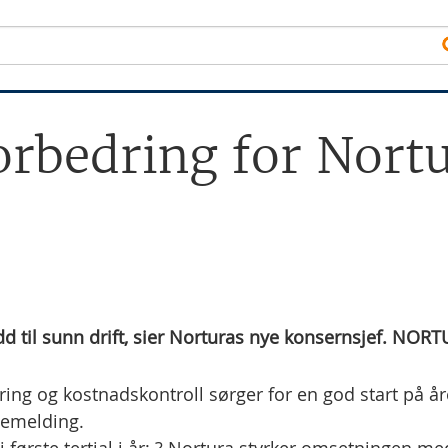
forbedring for Nort
udd til sunn drift, sier Norturas nye konsernsjef. NOR
ring og kostnadskontroll sørger for en god start på år
ssemelding.