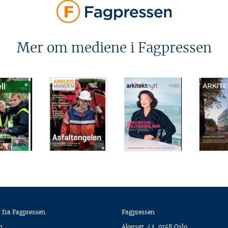
Mer om mediene i Fagpressen
 fra Fagpressen.
Fagpressen
n
Akersgt. 43, 0158 Oslo