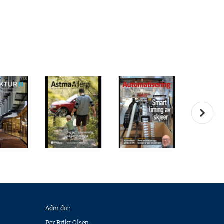
Adm.dir:
Per Brikt Olsen