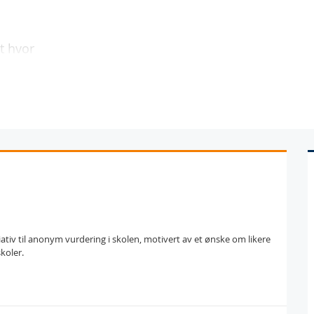
t hvor
nitiativ til anonym vurdering i skolen, motivert av et ønske om likere
koler.