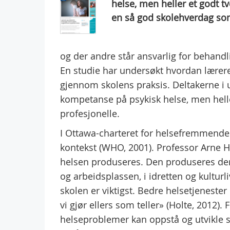
helse, men heller et godt tv
en så god skolehverdag som
og der andre står ansvarlig for behandli
En studie har undersøkt hvordan lærere 
gjennom skolens praksis. Deltakerne i 
kompetanse på psykisk helse, men helle
profesjonelle.
I Ottawa-charteret for helsefremmende 
kontekst (WHO, 2001). Professor Arne Hol
helsen produseres. Den produseres der f
og arbeidsplassen, i idretten og kultur
skolen er viktigst. Bedre helsetjenester 
vi gjør ellers som teller» (Holte, 2012).
helseproblemer kan oppstå og utvikle se