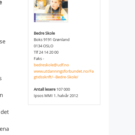
e
Bedre Skole
Boks 9191 Grønland
lse
0134 OSLO
Tlf 24 14 20 00
Faks -
bedreskole@udf.no
www.utdanningsforbundet.no/Fa
gtidsskrift/--Bedre-Skole/
s
Antall lesere
107 000
en
Ipsos MMI 1. halvår 2012
 det
rena