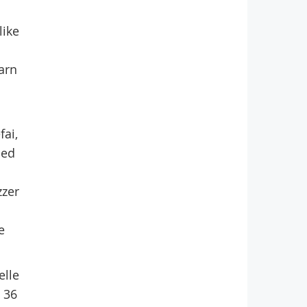
like
barn
fai,
med
zzer
e
elle
n 36