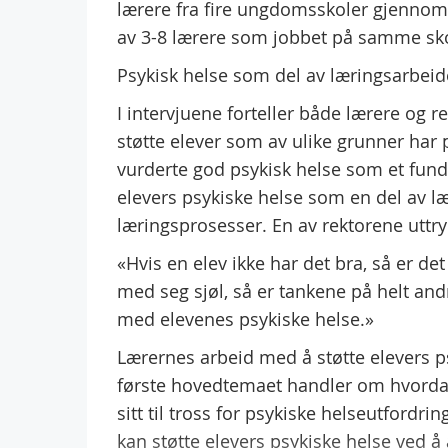
lærere fra fire ungdomsskoler gjenno
av 3-8 lærere som jobbet på samme skol
Psykisk helse som del av læringsarbeid
I intervjuene forteller både lærere og r
støtte elever som av ulike grunner har
vurderte god psykisk helse som et fund
elevers psykiske helse som en del av 
læringsprosesser. En av rektorene uttryk
«Hvis en elev ikke har det bra, så er det
med seg sjøl, så er tankene på helt andr
med elevenes psykiske helse.»
Lærernes arbeid med å støtte elevers ps
første hovedtemaet handler om hvordan 
sitt til tross for psykiske helseutford
kan støtte elevers psykiske helse ved 