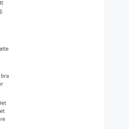
tt
g.
øtte
 bra
er
Det
et
ere