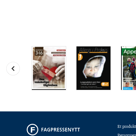
Et produkt
Personver