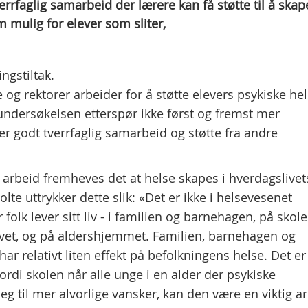
errfaglig samarbeid der lærere kan få støtte til å skap
 mulig for elever som sliter,
ngstiltak.
og rektorer arbeider for å støtte elevers psykiske he
undersøkelsen etterspør ikke først og fremst mer
r godt tverrfaglig samarbeid og støtte fra andre
arbeid fremheves det at helse skapes i hverdagslivet
te uttrykker dette slik: «Det er ikke i helsevesenet
olk lever sitt liv - i familien og barnehagen, på skol
livet, og på aldershjemmet. Familien, barnehagen og
har relativt liten effekt på befolkningens helse. Det er
 Fordi skolen når alle unge i en alder der psykiske
g til mer alvorlige vansker, kan den være en viktig a