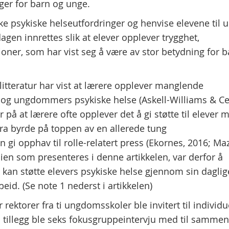
ger for barn og unge.
ke psykiske helseutfordringer og henvise elevene til u
dagen innrettes slik at elever opplever trygghet,
sjoner, som har vist seg å være av stor betydning for 
itteratur har vist at lærere opplever manglende
n og ungdommers psykiske helse (Askell-Williams & Ce
r på at lærere ofte opplever det å gi støtte til elever 
ra byrde på toppen av en allerede tung
n gi opphav til rolle-relatert press (Ekornes, 2016; Ma
en som presenteres i denne artikkelen, var derfor å
 kan støtte elevers psykiske helse gjennom sin daglig
id. (Se note 1 nederst i artikkelen)
 rektorer fra ti ungdomsskoler ble invitert til individu
. I tillegg ble seks fokusgruppeintervju med til samme