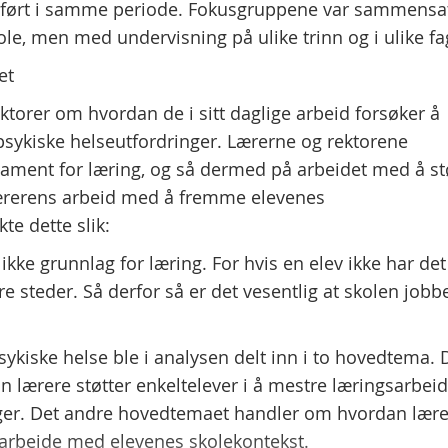
mført i samme periode. Fokusgruppene var sammensa
e, men med undervisning på ulike trinn og i ulike fa
et
ektorer om hvordan de i sitt daglige arbeid forsøker å
 psykiske helseutfordringer. Lærerne og rektorene
ament for læring, og så dermed på arbeidet med å st
lærerens arbeid med å fremme elevenes
te dette slik:
 ikke grunnlag for læring. For hvis en elev ikke har det
e steder. Så derfor så er det vesentlig at skolen jobb
ykiske helse ble i analysen delt inn i to hovedtema. 
lærere støtter enkeltelever i å mestre læringsarbeid
ringer. Det andre hovedtemaet handler om hvordan lær
å arbeide med elevenes skolekontekst.