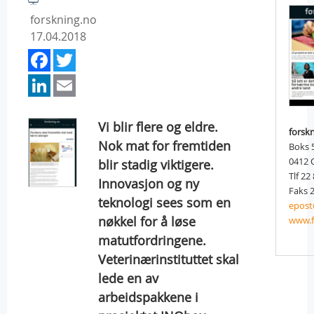
forskning.no
17.04.2018
Facebook
Twitter
LinkedIn
Email
Vi blir flere og eldre.
forsk
Nok mat for fremtiden
Boks 
0412
blir stadig viktigere.
Tlf 22
Innovasjon og ny
Faks 2
teknologi sees som en
epost
nøkkel for å løse
www.f
matutfordringene.
Veterinærinstituttet skal
lede en av
arbeidspakkene i