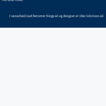
I samarbeid med
Retriever Norge AS
og designet av
Ideo Solutions AS