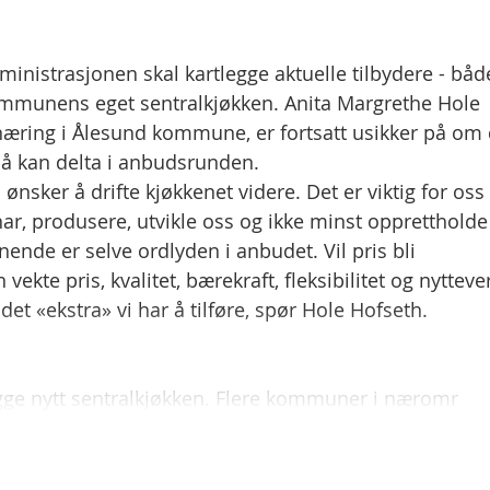
ministrasjonen skal kartlegge aktuelle tilbydere - båd
 kommunens eget sentralkjøkken. Anita Margrethe Hole
næring i Ålesund kommune, er fortsatt usikker på om 
gså kan delta i anbudsrunden.
i ønsker å drifte kjøkkenet videre. Det er viktig for oss
r, produsere, utvikle oss og ikke minst opprettholde
ende er selve ordlyden i anbudet. Vil pris bli
te pris, kvalitet, bærekraft, fleksibilitet og nyttever
et «ekstra» vi har å tilføre, spør Hole Hofseth.
gge nytt sentralkjøkken. Flere kommuner i næromr