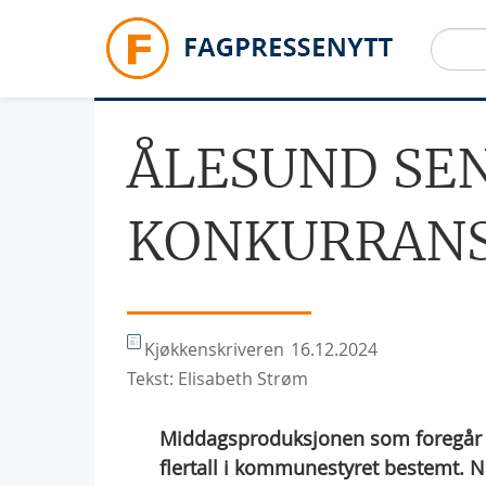
Hopp til hovedinnhold
ÅLESUND SE
KONKURRANS
Kjøkkenskriveren
16.12.2024
Tekst: Elisabeth Strøm
Middagsproduksjonen som foregår ve
flertall i kommunestyret bestemt. Nå