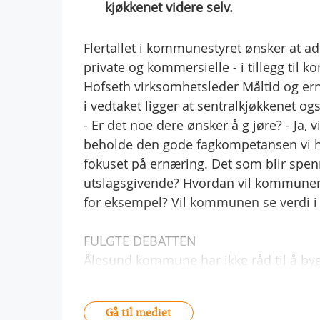
kjøkkenet videre selv.
Flertallet i kommunestyret ønsker at ad
private og kommersielle - i tillegg til
Hofseth virksomhetsleder Måltid og er
i vedtaket ligger at sentralkjøkkenet o
- Er det noe dere ønsker å g jøre? - Ja, v
beholde den gode fagkompetansen vi ha
fokuset på ernæring. Det som blir spenn
utslagsgivende? Hvordan vil kommunen vek
for eksempel? Vil kommunen se verdi i d
FULGTE DEBATTEN
Ålesund kommune har ikke råd til å by
Gå til mediet