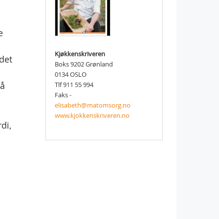
e
Kjøkkenskriveren
det
Boks 9202 Grønland
0134 OSLO
 å
Tlf 911 55 994
Faks -
elisabeth@matomsorg.no
www.kjokkenskriveren.no
di,