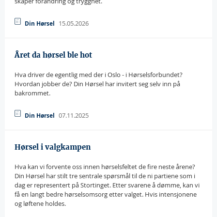
skaper forandring og trygghet.
15.05.2026
Din Hørsel
Året da hørsel ble hot
Hva driver de egentlig med der i Oslo - i Hørselsforbundet?
Hvordan jobber de? Din Hørsel har invitert seg selv inn på
bakrommet.
07.11.2025
Din Hørsel
Hørsel i valgkampen
Hva kan vi forvente oss innen hørselsfeltet de fire neste årene?
Din Hørsel har stilt tre sentrale spørsmål til de ni partiene som i
dag er representert på Stortinget. Etter svarene å dømme, kan vi
få en langt bedre hørselsomsorg etter valget. Hvis intensjonene
og løftene holdes.