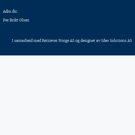
Adm.dir:
Per Brikt Olsen
I samarbeid med
Retriever Norge AS
og designet av
Ideo Solutions AS