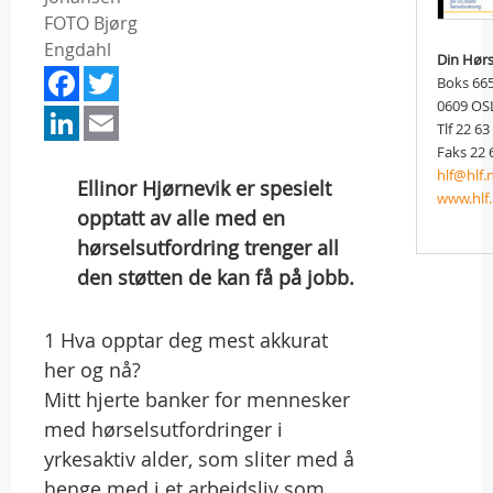
FOTO Bjørg
Engdahl
Din Hørs
Facebook
Twitter
Boks 665
LinkedIn
Email
0609 OS
Tlf 22 63
Faks 22 
hlf@hlf.
Ellinor Hjørnevik er spesielt
www.hlf.
opptatt av alle med en
hørselsutfordring trenger all
den støtten de kan få på jobb.
1 Hva opptar deg mest akkurat
her og nå?
Mitt hjerte banker for mennesker
med hørselsutfordringer i
yrkesaktiv alder, som sliter med å
henge med i et arbeidsliv som