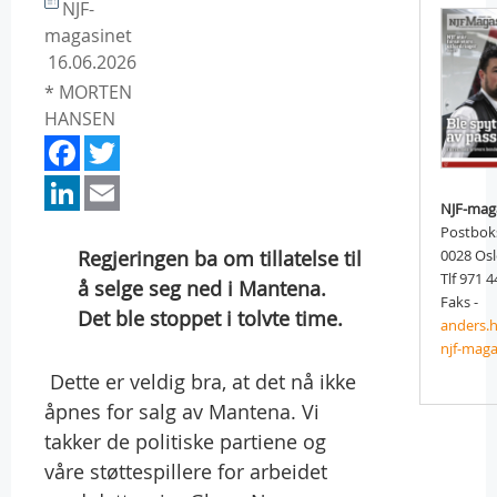
NJF-
magasinet
16.06.2026
* MORTEN
HANSEN
Facebook
Twitter
LinkedIn
Email
NJF-mag
Postbok
Regjeringen ba om tillatelse til
0028 Os
Tlf 971 4
å selge seg ned i Mantena.
Faks -
Det ble stoppet i tolvte time.
anders.
njf-maga
 Dette er veldig bra, at det nå ikke
åpnes for salg av Mantena. Vi
takker de politiske partiene og
våre støttespillere for arbeidet