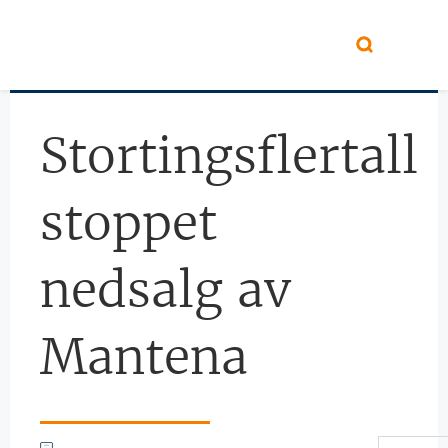
Hopp til hovedinnhold
Stortingsflertall
stoppet
nedsalg av
Mantena