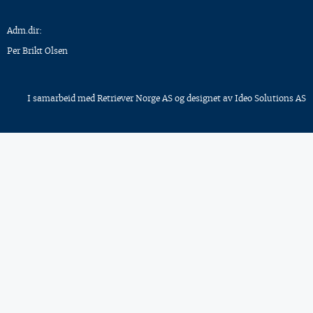
Adm.dir:
Per Brikt Olsen
I samarbeid med
Retriever Norge AS
og designet av
Ideo Solutions AS