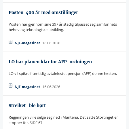
Posten  400 år med omstillinger
Posten har gjennom sine 397 år stadig tilpasset seg samfunnets
behov og teknologiske utvikling.
16.06.2026
NJF-magasinet
LO har planen klar for AFP-ordningen
LO vil spikre framtidig avtalefestet pensjon (AFP) denne høsten.
16.06.2026
NJF-magasinet
Streiket   ble hørt
Regjeringen ville selge seg ned i Mantena. Det satte Stortinget en
stopper for. SIDE 67