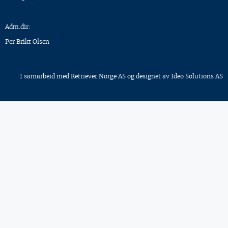
Adm.dir:
Per Brikt Olsen
I samarbeid med
Retriever Norge AS
og designet av
Ideo Solutions AS