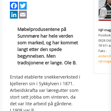
Facebook
Twitter
LinkedIn
Email
Møbelprodusentene på
NJF-mag
Sunnmøre har hele verden
Postbok
0028 Os
som marked, og har kommet
Tlf 971 4
langt etter den spede
Faks -
begynnelsen. Men
anders.
njf-maga
tradisjonene er lange. Ole B.
Erstad etablerte snekkerverksted i
kjelleren sin i Sykkylven i 1871.
Arbeidskrafta var læregutter som
stort sett jobba om vinteren, da
det var lite arbeid på gårdene.
I 1908 var P