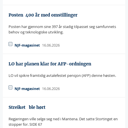
Posten  400 år med omstillinger
Posten har gjennom sine 397 år stadig tilpasset seg samfunnets
behov og teknologiske utvikling.
16.06.2026
NJF-magasinet
LO har planen klar for AFP-ordningen
LO vil spikre framtidig avtalefestet pensjon (AFP) denne høsten.
16.06.2026
NJF-magasinet
Streiket   ble hørt
Regjeringen ville selge seg ned i Mantena. Det satte Stortinget en
stopper for. SIDE 67