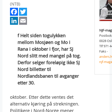
(NTB)
Facebook
Twitter
LinkedIn
Email
NJF-mag
f Helt siden togulykken
Postbok
0028 Os
mellom Mosjøen og Mo i
Tlf 971 4
Rana i oktober i fjor, har SJ
Faks -
Nord slitt med mangel på tog.
anders.
Derfor selger foreløpig ikke SJ
njf-maga
Nord billetter til
Nordlandsbanen til avganger
etter 30.
oktober. Etter dette ventes det
alternativ kjøring på strekningen.
Politikere i Nord-Norge mener