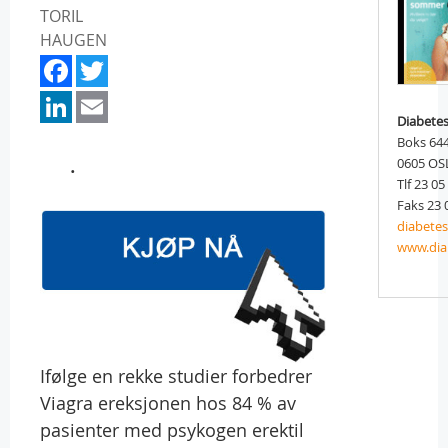
TORIL
HAUGEN
Facebook
Twitter
LinkedIn
Email
Diabete
Boks 644
.
0605 OS
Tlf 23 05
Faks 23 
diabete
www.dia
Ifølge en rekke studier forbedrer
Viagra ereksjonen hos 84 % av
pasienter med psykogen erektil