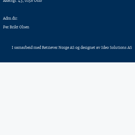
Akersgt. 43, 0158 Oslo
Adm.dir:
Per Brikt Olsen
I samarbeid med
Retriever Norge AS
og designet av
Ideo Solutions AS