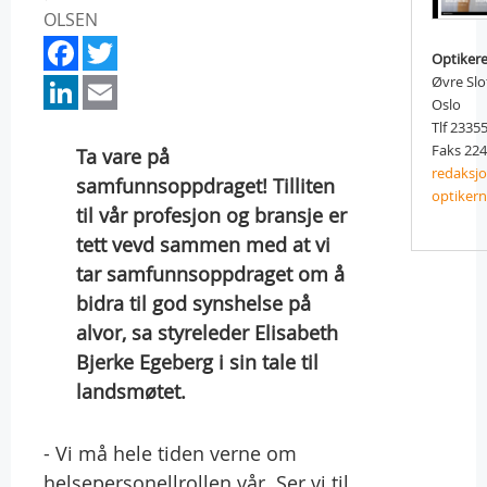
OLSEN
Facebook
Twitter
Optiker
LinkedIn
Email
Øvre Slo
Oslo
Tlf 2335
Faks 22
Ta vare på
redaksj
samfunnsoppdraget! Tilliten
optiker
til vår profesjon og bransje er
tett vevd sammen med at vi
tar samfunnsoppdraget om å
bidra til god synshelse på
alvor, sa styreleder Elisabeth
Bjerke Egeberg i sin tale til
landsmøtet.
- Vi må hele tiden verne om
helsepersonellrollen vår. Ser vi til