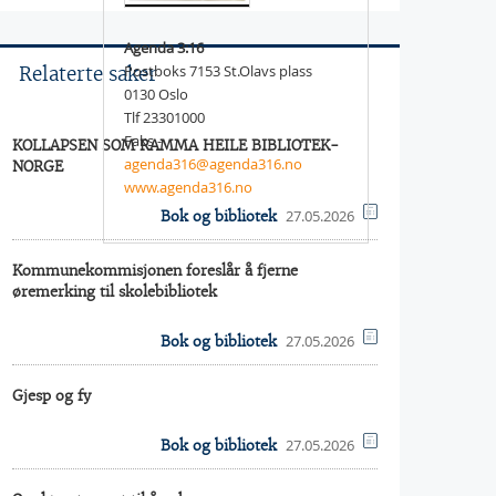
Agenda 3:16
Postboks 7153 St.Olavs plass
Relaterte saker
0130 Oslo
Tlf 23301000
Faks -
KOLLAPSEN SOM RAMMA HEILE BIBLIOTEK-
agenda316@agenda316.no
NORGE
www.agenda316.no
27.05.2026
Bok og bibliotek
Kommunekommisjonen foreslår å fjerne
øremerking til skolebibliotek
27.05.2026
Bok og bibliotek
Gjesp og fy
27.05.2026
Bok og bibliotek