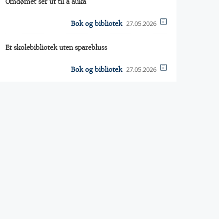
Omdømet ser ut til å auka
27.05.2026
Bok og bibliotek
Et skolebibliotek uten sparebluss
27.05.2026
Bok og bibliotek