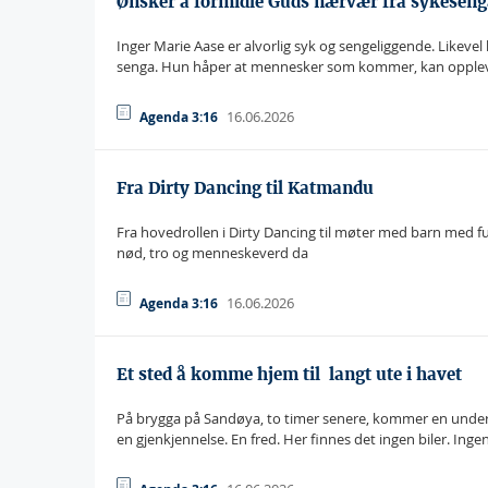
Ønsker å formidle Guds nærvær fra sykeseng
Inger Marie Aase er alvorlig syk og sengeliggende. Likev
senga. Hun håper at mennesker som kommer, kan opple
16.06.2026
Agenda 3:16
Fra Dirty Dancing til Katmandu
Fra hovedrollen i Dirty Dancing til møter med barn med f
nød, tro og menneskeverd da
16.06.2026
Agenda 3:16
Et sted å komme hjem til  langt ute i havet
På brygga på Sandøya, to timer senere, kommer en underlig
en gjenkjennelse. En fred. Her finnes det ingen biler. Inge