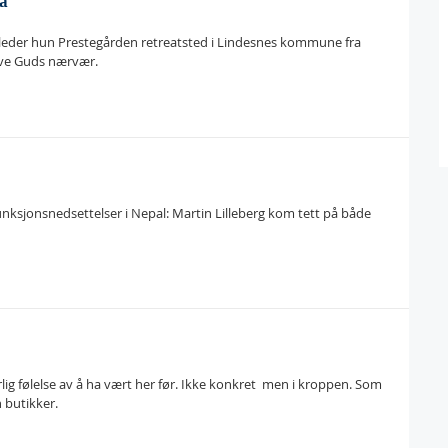
a
el leder hun Prestegården retreatsted i Lindesnes kommune fra
ve Guds nærvær.
unksjonsnedsettelser i Nepal: Martin Lilleberg kom tett på både
 følelse av å ha vært her før. Ikke konkret  men i kroppen. Som
n butikker.