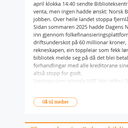
april klokka 14:40 sendte Biblioteksen
venta, men ingen hadde ønskt: Norsk Bib
jobben. Over heile landet stoppa fjernl
Sidan sommaren 2025 hadde Dagens Nærin
inn gjennom folkefinansieringsplattform
driftsunderskot på 60 millionar kroner,
rekneskapen, ein toppleiar som fekk løn
bibliotek melde seg på då det blei beta
forhandlingar med alle kreditorane sine
altså stopp for godt.
Satsinga som stranda NBT blei stifta i 
Gå til mediet