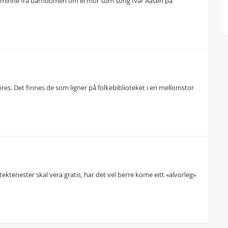
 ha minne frå barndomen om ei mor som song Ivar Aasen på
ôres. Det finnes de som ligner på folkebiblioteket i en mellomstor
tektenester skal vera gratis, har det vel berre kome eitt «alvorleg»