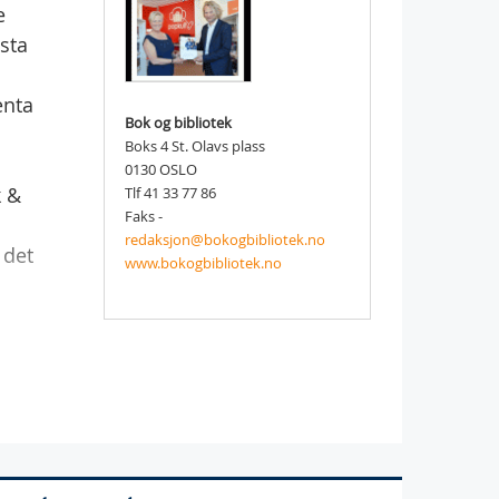
e
sta
enta
Bok og bibliotek
Boks 4 St. Olavs plass
0130 OSLO
k &
Tlf 41 33 77 86
Faks -
redaksjon@bokogbibliotek.no
 det
www.bokogbibliotek.no