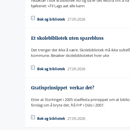
redaktør i bok & bibliotek No og då er det ekstra fint å
kjøkenet: «Til Lags aat alle kann
27.05.2026
Bok og bibliotek
Et skolebibliotek uten sparebluss
Det trenger det ikke å være. Skolebibliotek må ikke sultef
kommune. Besøker skolebiblioteket hver uke
27.05.2026
Bok og bibliotek
Gratisprinsippet  verkar det?
Etter at Stortinget i 2005 stadfesta prinsippet om at biblio
forslag om å bryte det, frå FrP i Oslo i 2007.
27.05.2026
Bok og bibliotek