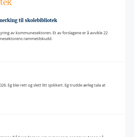
otek
rking til skolebibliotek
ring av kommunesektoren. Et av forslagene er å avvikle 22
munesektorens rammetilskudd.
Eg blei rett og slett litt sjokkert. Eg trudde ærleg tala at