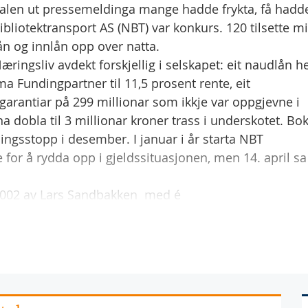
tralen ut pressemeldinga mange hadde frykta, få hadd
liotektransport AS (NBT) var konkurs. 120 tilsette mi
ån og innlån opp over natta.
gsliv avdekt forskjellig i selskapet: eit naudlån h
a Fundingpartner til 11,5 prosent rente, eit
 garantiar på 299 millionar som ikkje var oppgjevne i
a dobla til 3 millionar kroner trass i underskotet. Bo
lingsstopp i desember. I januar i år starta NBT
 for å rydda opp i gjeldssituasjonen, men 14. april sa
2002 av Lars Sandbakken  med é