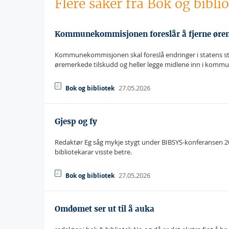
Flere saker fra Bok og bibli
Kommunekommisjonen foreslår å fjerne øreme
Kommunekommisjonen skal foreslå endringer i statens sty
øremerkede tilskudd og heller legge midlene inn i kom
27.05.2026
Bok og bibliotek
Gjesp og fy
Redaktør Eg såg mykje stygt under BIBSYS-konferansen 2026. 
bibliotekarar visste betre.
27.05.2026
Bok og bibliotek
Omdømet ser ut til å auka