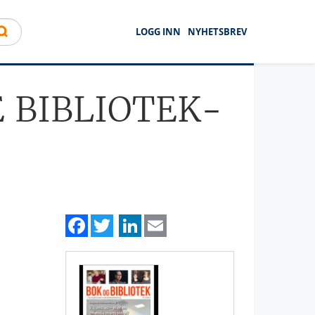
LOGG INN
NYHETSBREV
 BIBLIOTEK-
Facebook
Twitter
LinkedIn
Email