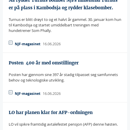
Nå rydder Turnus bomber NJFs minehund Turnus
er på plass i Kambodsja og rydder klasebomber.
Turnus er blitt drøyt to og et halvt år gammel. 30. januar kom hun
til Kambodsja og startet umiddelbart treningen med
hundetrener Som Phally.
16.06.2026
NJF-magasinet
Posten  400 år med omstillinger
Posten har gjennom sine 397 år stadig tilpasset seg samfunnets
behov og teknologiske utvikling.
16.06.2026
NJF-magasinet
LO har planen klar for AFP-ordningen
LO vil spikre framtidig avtalefestet pensjon (AFP) denne høsten.