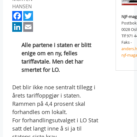
HANSEN
Facebook
Twitter
NJF-mag
LinkedIn
Email
Postbok
0028 Os
Tlf 971 4
Faks -
Alle partene i staten er blitt
anders.
enige om en ny, felles
njf-maga
tariffavtale. Men det har
smertet for LO.
Det blir ikke noe sentralt tillegg i
årets tariffoppgjør i staten.
Rammen på 4,4 prosent skal
forhandles om lokalt.
For forhandlingsutvalget i LO Stat
satt det langt inne å si ja til
statens siste krav.