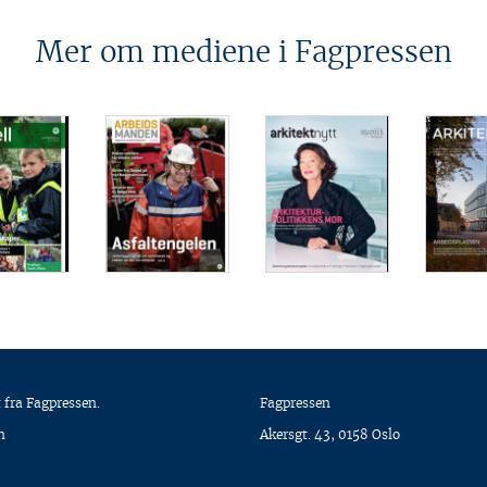
Mer om mediene i Fagpressen
 fra Fagpressen.
Fagpressen
n
Akersgt. 43, 0158 Oslo