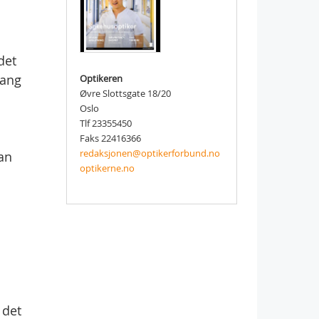
det
gang
Optikeren
Øvre Slottsgate 18/20
Oslo
Tlf 23355450
Faks 22416366
redaksjonen@optikerforbund.no
an
optikerne.no
 det