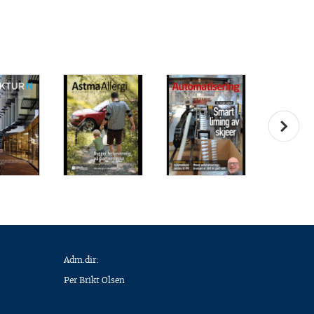
Adm.dir:
Per Brikt Olsen