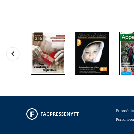
Et produkt
Personver