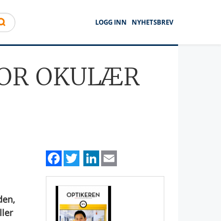
LOGG INN
NYHETSBREV
FOR OKULÆR
Facebook
Twitter
LinkedIn
Email
den,
ller