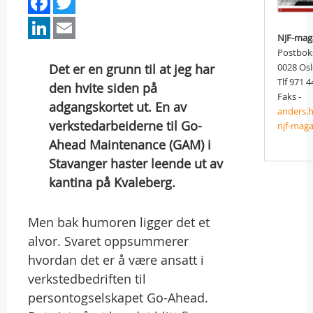
Facebook
Twitter
LinkedIn
Email
NJF-mag
Postbok
Det er en grunn til at jeg har
0028 Os
Tlf 971 4
den hvite siden på
Faks -
adgangskortet ut. En av
anders.
verkstedarbeiderne til Go-
njf-maga
Ahead Maintenance (GAM) i
Stavanger haster leende ut av
kantina på Kvaleberg.
Men bak humoren ligger det et
alvor. Svaret oppsummerer
hvordan det er å være ansatt i
verkstedbedriften til
persontogselskapet Go-Ahead.