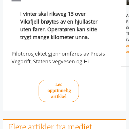
I vinter skal riksveg 13 over
A
Vikafjell brøytes av en hjullaster
P
0
uten fører. Operatøren kan sitte
T
trygt mange kilometer unna.
F
a
a
Pilotprosjektet gjennomføres av Presis
Vegdrift, Statens vegvesen og Hi
Les
opprinnelig
artikkel
Flere artikler fra mediet