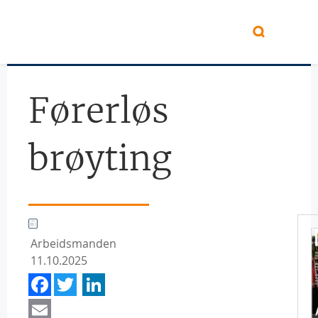
Hopp til hovedinnhold
Førerløs
brøyting
Arbeidsmanden
11.10.2025
Facebook
Twitter
LinkedIn
Email