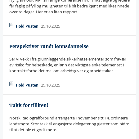
Nylig avholdt NRF sin årlige konferanse hvor tillitsvalgte og ledere
får faglig påfyll og muligheten til å bli bedre kjent med likesinnede
over to dager. Her er en liten rapport.
29.10.2025
Hold Pusten
Perspektiver rundt lønnsdannelse
Ser vi vekk i fra grunnleggende sikkerhetselementer som fravær
av risiko for helseskade, er lønn det viktigste enkeltelementet i
kontraktsforholdet mellom arbeidsgiver og arbeidstaker.
29.10.2025
Hold Pusten
Takk for tilliten!
Norsk Radiografforbund arrangerte i november sitt 14. ordinære
landsmøte. Stor takk til engasjerte delegater og gjester som bidro
til at det ble et godt møte.