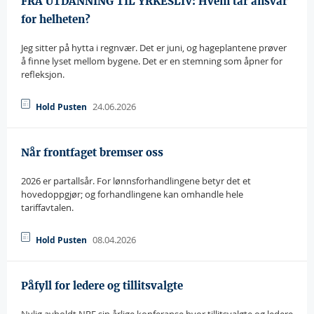
FRA UTDANNING TIL YRKESLIV: Hvem tar ansvar
for helheten?
Jeg sitter på hytta i regnvær. Det er juni, og hageplantene prøver
å finne lyset mellom bygene. Det er en stemning som åpner for
refleksjon.
24.06.2026
Hold Pusten
Når frontfaget bremser oss
2026 er partallsår. For lønnsforhandlingene betyr det et
hovedoppgjør; og forhandlingene kan omhandle hele
tariffavtalen.
08.04.2026
Hold Pusten
Påfyll for ledere og tillitsvalgte