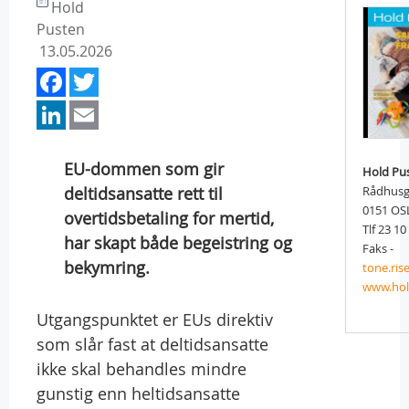
Hold
Pusten
13.05.2026
Facebook
Twitter
LinkedIn
Email
EU-dommen som gir
Hold Pu
deltidsansatte rett til
Rådhusg
0151 OS
overtidsbetaling for mertid,
Tlf 23 10
har skapt både begeistring og
Faks -
bekymring.
tone.ri
www.hol
Utgangspunktet er EUs direktiv
som slår fast at deltidsansatte
ikke skal behandles mindre
gunstig enn heltidsansatte