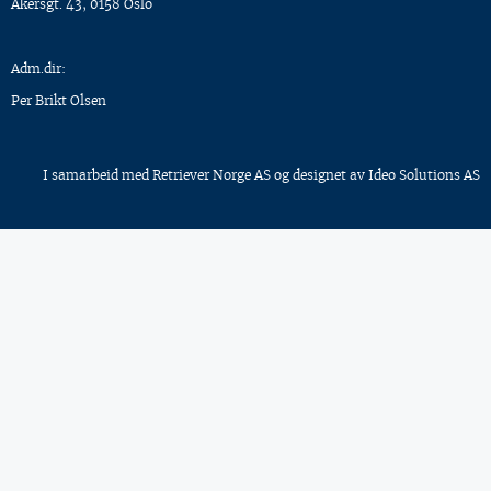
Akersgt. 43, 0158 Oslo
Adm.dir:
Per Brikt Olsen
I samarbeid med
Retriever Norge AS
og designet av
Ideo Solutions AS