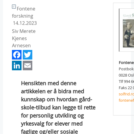
Fontene
forskning
14.12.2023
Siv Merete
Kjenes
Arnesen
Facebook
Twitter
LinkedIn
Email
Fontene
Postbok
0028 Os
Tlf 994 6
Hensikten med denne
Faks 22 
artikkelen er å bidra med
solfrid.
kunnskap om hvordan gård-
fontene
skole-tilbud kan legge til rette
for personlig utvikling og
yrkesvalg for elever med
faglige og/eller sosiale