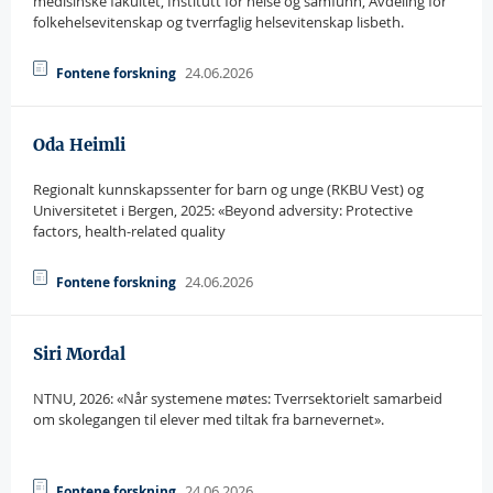
medisinske fakultet, Institutt for helse og samfunn, Avdeling for
folkehelsevitenskap og tverrfaglig helsevitenskap lisbeth.
24.06.2026
Fontene forskning
Oda Heimli
Regionalt kunnskapssenter for barn og unge (RKBU Vest) og
Universitetet i Bergen, 2025: «Beyond adversity: Protective
factors, health-related quality
24.06.2026
Fontene forskning
Siri Mordal
NTNU, 2026: «Når systemene møtes: Tverrsektorielt samarbeid
om skolegangen til elever med tiltak fra barnevernet».
siri.mordal@samforsk.no
24.06.2026
Fontene forskning