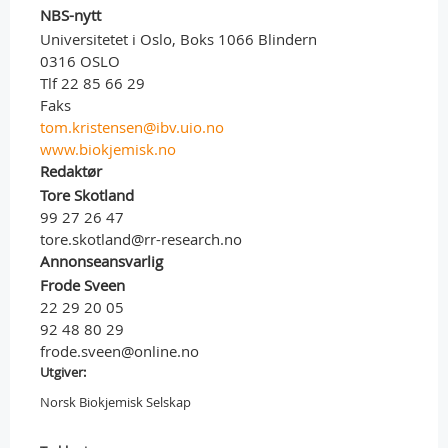
NBS-nytt
Universitetet i Oslo, Boks 1066 Blindern
0316 OSLO
Tlf 22 85 66 29
Faks
tom.kristensen@ibv.uio.no
www.biokjemisk.no
Redaktør
Tore Skotland
99 27 26 47
tore.skotland@rr-research.no
Annonseansvarlig
Frode Sveen
22 29 20 05
92 48 80 29
frode.sveen@online.no
Utgiver:
Norsk Biokjemisk Selskap