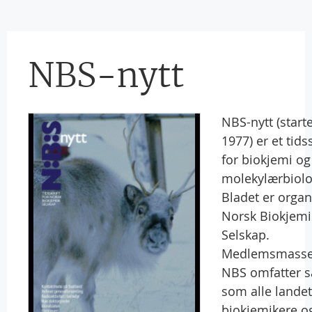
NBS-nytt
NBS-nytt (starte
1977) er et tidss
for biokjemi og
molekylærbiolo
Bladet er organ
Norsk Biokjemi
Selskap.
Medlemsmassen
NBS omfatter s
som alle lande
biokjemikere o