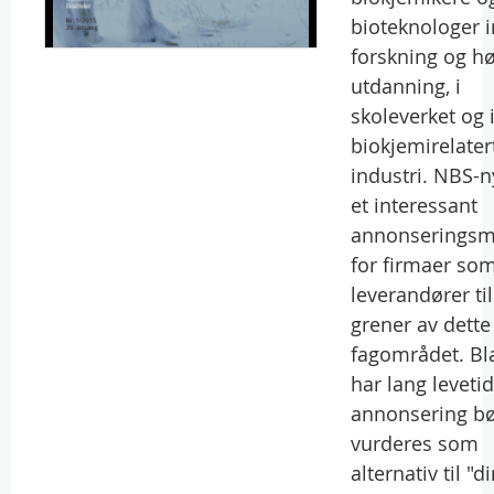
bioteknologer 
forskning og h
utdanning, i
skoleverket og 
biokjemirelater
industri. NBS-n
et interessant
annonserings
for firmaer som
leverandører til
grener av dette
fagområdet. Bl
har lang leveti
annonsering b
vurderes som
alternativ til "d