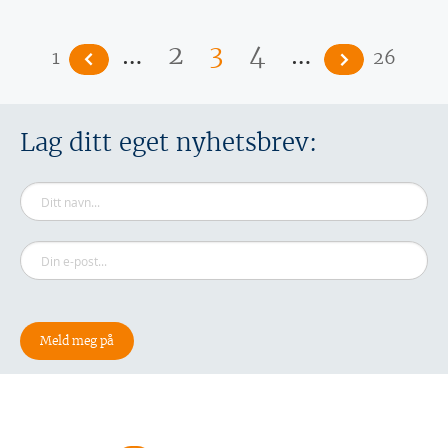
Sider
…
…
2
3
4
1
26
Lag ditt eget nyhetsbrev: