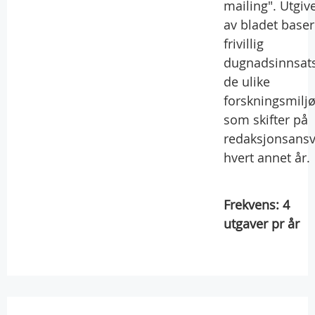
mailing". Utgiv
av bladet base
frivillig
dugnadsinnsats
de ulike
forskningsmilj
som skifter på
redaksjonsansv
hvert annet år.
Frekvens:
4
utgaver pr år