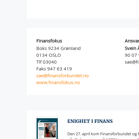
Finansfokus
Ansvar
Boks 9234 Grønland
Svein 
0134 OSLO
90 07 
Tlf 03040
sae@f
Faks 947 63 419
sae@finansforbundet.no
www.finansfokus.no
ENIGHET I FINANS
Den 27. april kom Finansforbundet og Fi