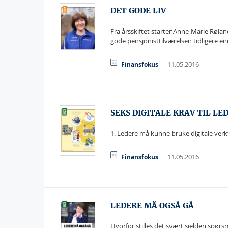
DET GODE LIV
Fra årsskiftet starter Anne-Marie Røland
gode pensjonisttilværelsen tidligere en
11.05.2016
Finansfokus
SEKS DIGITALE KRAV TIL LE
1. Ledere må kunne bruke digitale verkt
11.05.2016
Finansfokus
LEDERE MÅ OGSÅ GÅ
Hvorfor stilles det svært sjelden spør