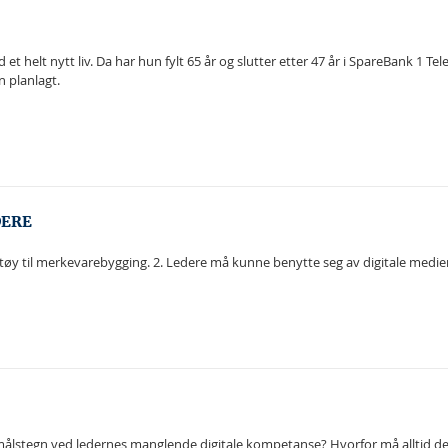
 et helt nytt liv. Da har hun fylt 65 år og slutter etter 47 år i SpareBank 1 T
n planlagt.
DERE
øy til merkevarebygging. 2. Ledere må kunne benytte seg av digitale medier ti
smålstegn ved ledernes manglende digitale kompetanse? Hvorfor må alltid de