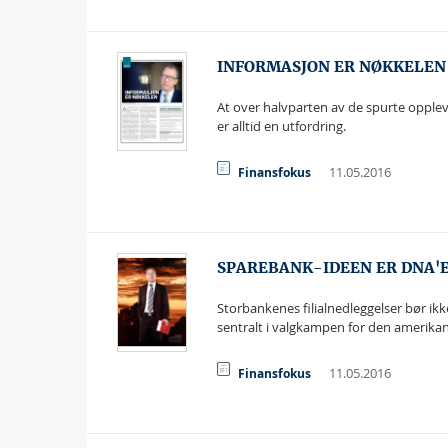
INFORMASJON ER NØKKELEN
At over halvparten av de spurte opplev
er alltid en utfordring.
11.05.2016
Finansfokus
SPAREBANK-IDEEN ER DNA'E
Storbankenes filialnedleggelser bør ikke
sentralt i valgkampen for den amerik
11.05.2016
Finansfokus