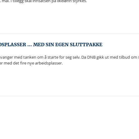
 mai. I tillegg skal innsatsen på likelønn styrkes.
SPLASSER ... MED SIN EGEN SLUTTPAKKE
vanger med tanken om å starte for seg selv. Da DNB gikk ut med tilbud om sl
r med det fire nye arbeidsplasser.