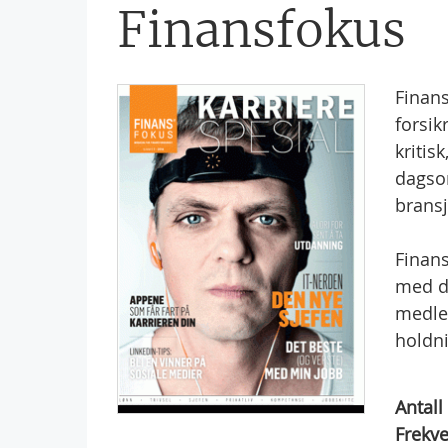
Finansfokus
Finan
forsik
kritis
dagso
bransj
Finans
med d
medle
holdn
Antall
Frekve