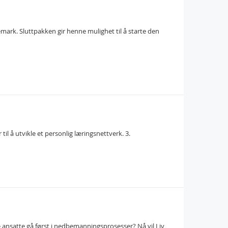
elemark. Sluttpakken gir henne mulighet til å starte den
l å utvikle et personlig læringsnettverk. 3.
 ansatte gå først i nedbemanningsprosesser? Nå vil Liv