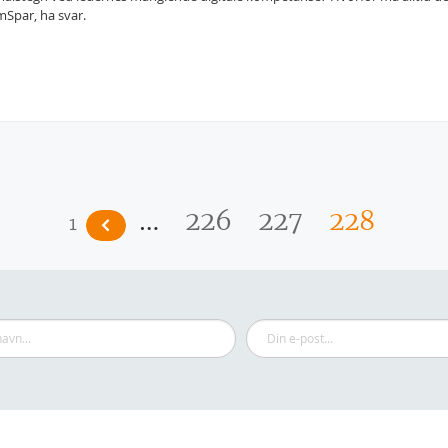
amSpar, ha svar.
…
226
227
228
1