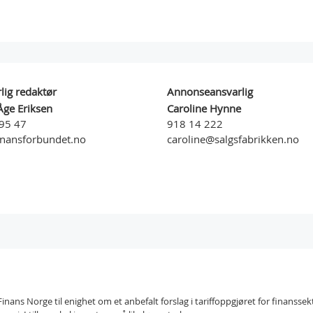
lig redaktør
Annonseansvarlig
Åge Eriksen
Caroline Hynne
95 47
918 14 222
inansforbundet.no
caroline@salgsfabrikken.no
nans Norge til enighet om et anbefalt forslag i tariffoppgjøret for finanssek