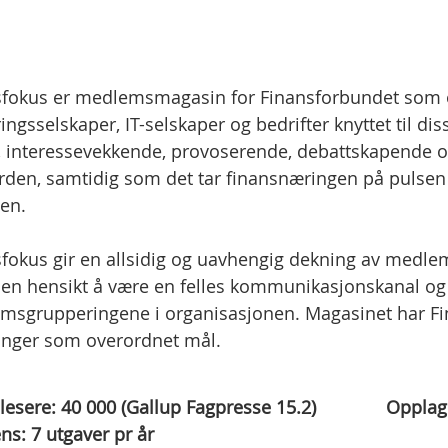
sfokus er medlemsmagasin for Finansforbundet som or
ringsselskaper, IT-selskaper og bedrifter knyttet til d
k, interessevekkende, provoserende, debattskapende
rden, samtidig som det tar finansnæringen på pulsen
en.
fokus gir en allsidig og uavhengig dekning av medle
en hensikt å være en felles kommunikasjonskanal og
msgrupperingene i organisasjonen. Magasinet har Fi
inger som overordnet mål.
 lesere:
40 000
(Gallup Fagpresse 15.2)
Opplag
ns:
7
utgaver pr år