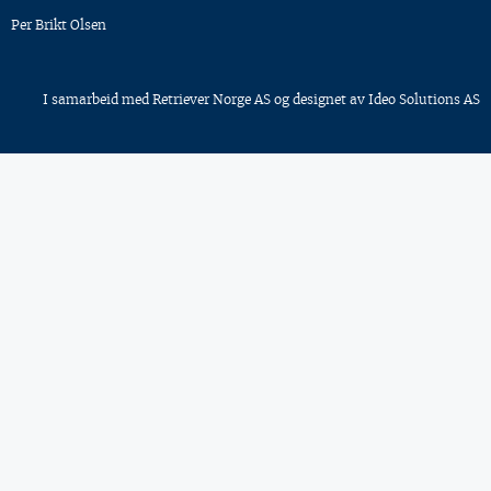
Per Brikt Olsen
I samarbeid med
Retriever Norge AS
og designet av
Ideo Solutions AS