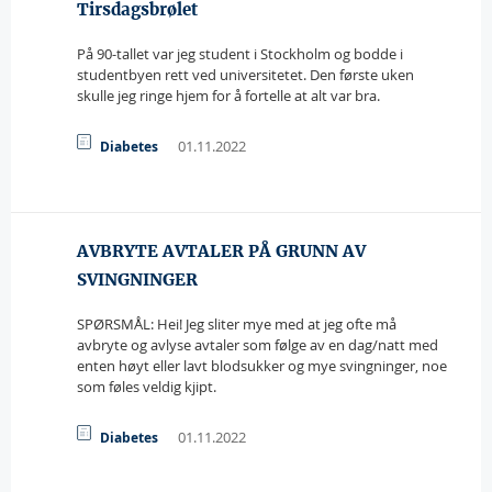
Tirsdagsbrølet
På 90-tallet var jeg student i Stockholm og bodde i
studentbyen rett ved universitetet. Den første uken
skulle jeg ringe hjem for å fortelle at alt var bra.
01.11.2022
Diabetes
AVBRYTE AVTALER PÅ GRUNN AV
SVINGNINGER
SPØRSMÅL: Hei! Jeg sliter mye med at jeg ofte må
avbryte og avlyse avtaler som følge av en dag/natt med
enten høyt eller lavt blodsukker og mye svingninger, noe
som føles veldig kjipt.
01.11.2022
Diabetes