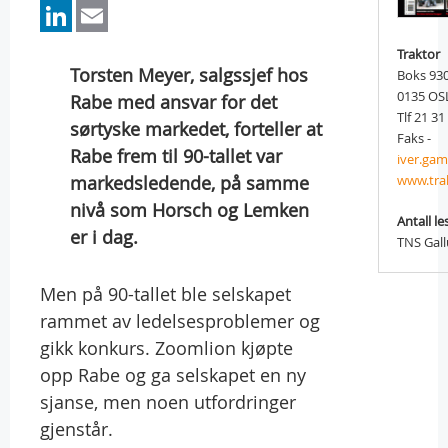
LinkedIn
Email
Traktor
Torsten Meyer, salgssjef hos
Boks 93
0135 OS
Rabe med ansvar for det
Tlf 21 31
sørtyske markedet, forteller at
Faks -
Rabe frem til 90-tallet var
iver.ga
markedsledende, på samme
www.tra
nivå som Horsch og Lemken
Antall le
er i dag.
TNS Gal
Men på 90-tallet ble selskapet
rammet av ledelsesproblemer og
gikk konkurs. Zoomlion kjøpte
opp Rabe og ga selskapet en ny
sjanse, men noen utfordringer
gjenstår.