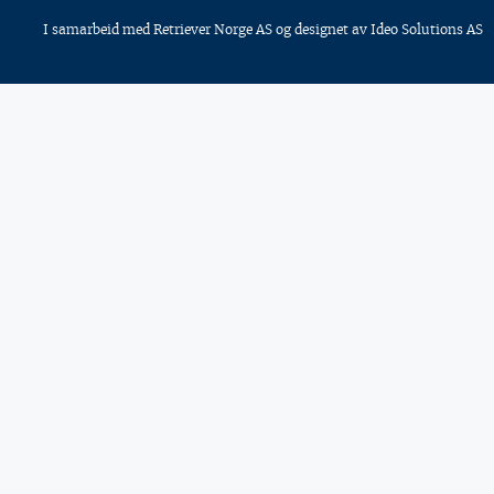
I samarbeid med
Retriever Norge AS
og designet av
Ideo Solutions AS