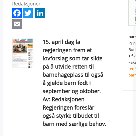
Redaksjonen
Facebook
Twitter
LinkedIn
Email
bar
15. april dag la
Prin
regjeringen frem et
Bod
Tlf 
lovforslag som tar sikte
Faks
på å utvide retten til
red
barnehageplass til også
bar
å gjelde barn født i
september og oktober.
Av: Redaksjonen
Regjeringen foreslår
også styrke tilbudet til
barn med særlige behov.