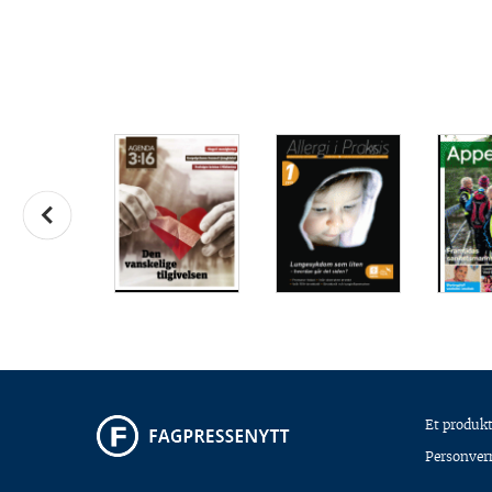
Et produkt
Personver