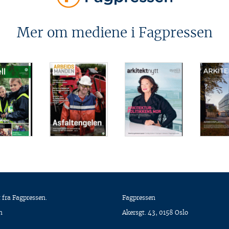
Mer om mediene i Fagpressen
 fra Fagpressen.
Fagpressen
n
Akersgt. 43, 0158 Oslo