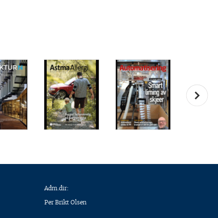
Adm.dir:
Per Brikt Olsen