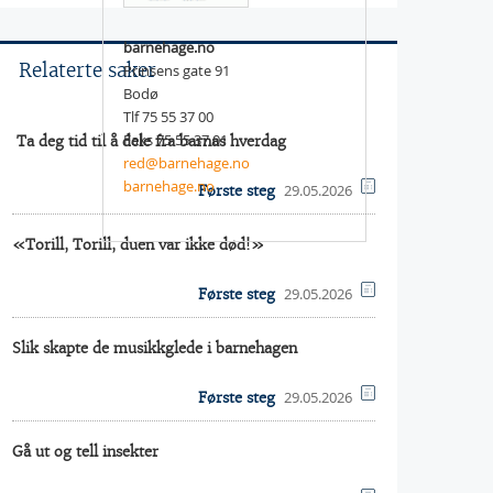
barnehage.no
Relaterte saker
Prinsens gate 91
Bodø
Tlf 75 55 37 00
Faks 75 55 37 01
 Ta deg tid til å dele fra barnas hverdag
red@barnehage.no
barnehage.no
29.05.2026
Første steg
«Torill, Torill, duen var ikke død!»
29.05.2026
Første steg
Slik skapte de musikkglede i barnehagen
29.05.2026
Første steg
Gå ut og tell insekter