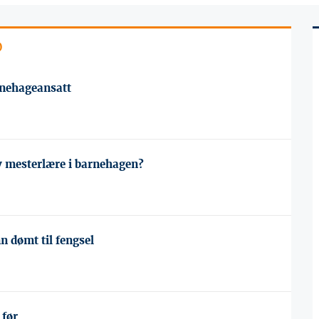
o
arnehageansatt
av mesterlære i barnehagen?
n dømt til fengsel
 før