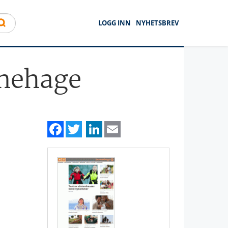
LOGG INN
NYHETSBREV
rnehage
Facebook
Twitter
LinkedIn
Email