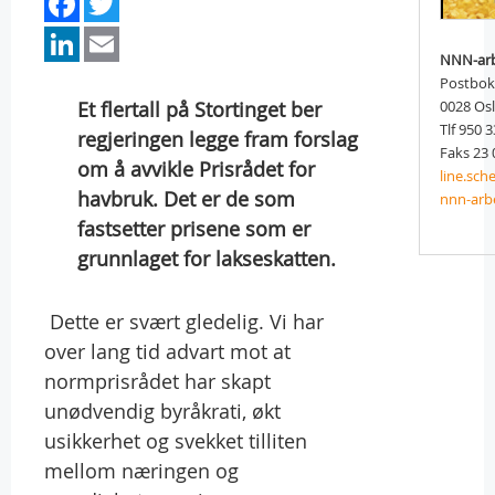
Facebook
Twitter
LinkedIn
Email
NNN-arb
Postbok
Et flertall på Stortinget ber
0028 Os
Tlf 950 
regjeringen legge fram forslag
Faks 23 
om å avvikle Prisrådet for
line.sc
havbruk. Det er de som
nnn-arb
fastsetter prisene som er
grunnlaget for lakseskatten.
 Dette er svært gledelig. Vi har
over lang tid advart mot at
normprisrådet har skapt
unødvendig byråkrati, økt
usikkerhet og svekket tilliten
mellom næringen og