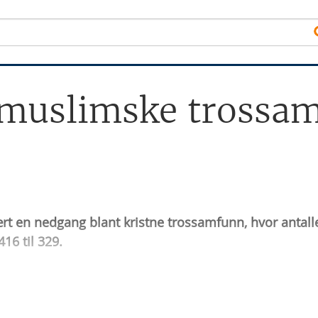
l muslimske trossa
ært en nedgang blant kristne trossamfunn, hvor antall
16 til 329.