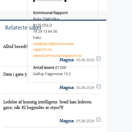
Kommunal Rapport
Boks 1940 Vika
0125 OSLO
Relaterte saker
Tlf 24 13 64 50
Faks -
redaksjon@kommunal-
Alltid beredt!
rapport.no
www.kommunal-rapport.no
05.08.2026
Magma
Antall lesere
87 000
Gallup Fagpresse 15.2
Data i gata 5
05.08.2026
Magma
Ledelse af kunstig intelligens  hvad kan lederen
gøre, når KI begynder at styre?F
05.08.2026
Magma