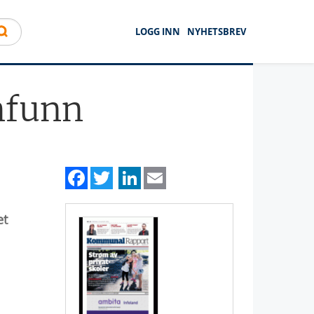
LOGG INN
NYHETSBREV
mfunn
Facebook
Twitter
LinkedIn
Email
et