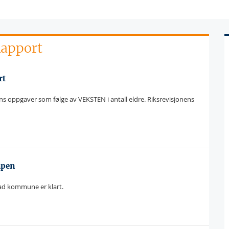
Rapport
rt
ens oppgaver som følge av VEKSTEN i antall eldre. Riksrevisjonens
mpen
tad kommune er klart.