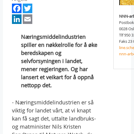
Facebook
Twitter
LinkedIn
Email
NNN-arb
Postbok
0028 Os
Tlf 950 
Næringsmiddelindustrien
Faks 23 
spiller en nøkkelrolle for å øke
line.sc
beredskapen og
nnn-arb
selvforsyningen i landet,
mener regjeringen. Og har
lansert et veikart for å oppnå
nettopp det.
- Næringsmiddelindustrien er så
viktig for landet vårt, at vi knapt
kan få sagt det, uttalte landbruks-
og matminister Nils Kristen