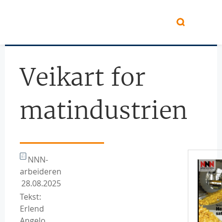
Hopp til hovedinnhold
Veikart for
matindustrien
NNN-
arbeideren
28.08.2025
Tekst:
Erlend
Angelo