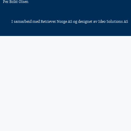
Per Brikt Olsen
I samarbeid med
Retriever Norge AS
og designet av
Ideo Solutions AS