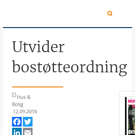
Hopp til hovedinnhold
Utvider
bostøtteordning
Hus &
Bolig
12.09.2016
Facebook
Twitter
LinkedIn
Email