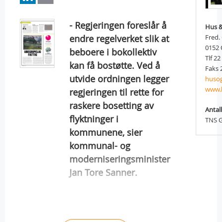
- Regjeringen foreslår å
Hus &
endre regelverket slik at
Fred.
0152
beboere i bokollektiv
Tlf 22
kan få bostøtte. Ved å
Faks 
utvide ordningen legger
husog
www.h
regjeringen til rette for
raskere bosetting av
Antall
flyktninger i
TNS G
kommunene, sier
kommunal- og
moderniseringsminister
Jan Tore Sanner.