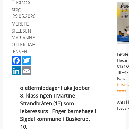
Første
steg
29.05.2026
MERETE
SILLESEN
MARIANNE
OTTERDAHL-
JENSEN
Første
Facebook
Twitter
Hausm
LinkedIn
Email
0134 O
Tlf +47
Faks -
forste
o ettermiddager i uka jobber
www.u
8.-klassingen TMartine
Antall 
Strandbråten (13) som
Ipsos 
lekeressurs i Enger barnehage i
Sigdal kommune i Buskerud.
10.