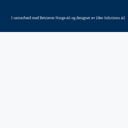
I samarbeid med
Retriever Norge AS
og designet av
Ideo Solutions AS