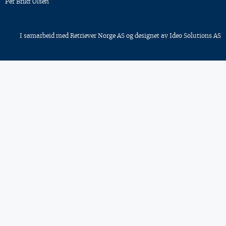
Per Brikt Olsen
I samarbeid med
Retriever Norge AS
og designet av
Ideo Solutions AS