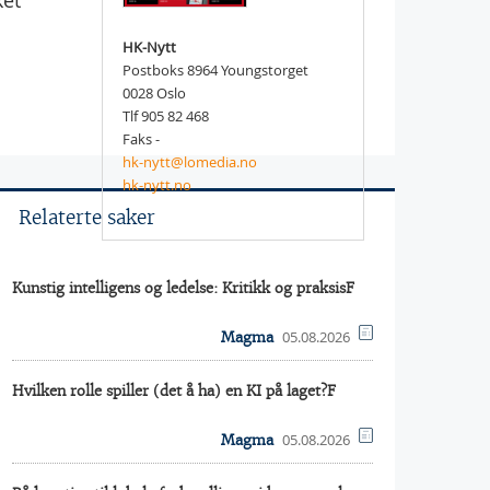
ket
HK-Nytt
Postboks 8964 Youngstorget
0028 Oslo
Tlf 905 82 468
Faks -
hk-nytt@lomedia.no
hk-nytt.no
Relaterte saker
Kunstig intelligens og ledelse: Kritikk og praksisF
05.08.2026
Magma
Hvilken rolle spiller (det å ha) en KI på laget?F
05.08.2026
Magma