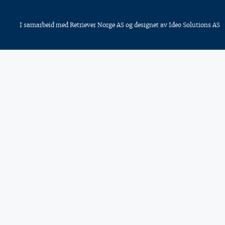
I samarbeid med
Retriever Norge AS
og designet av
Ideo Solutions AS