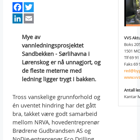
Facebook
Twitter
LinkedIn
Email
Mye av
VVS Aktu
vannledningsprosjektet
Boks 20
1501 M
Sandbekken - Sørlihavna i
Tlf 69 91
Lørenskog er nå unnagjort, og
Faks 69 
de fleste meterne med
red@byg
www.vvs
ledning ligger trygt i bakken.
Antall le
Tross vanskelige grunnforhold og
Kantar 
én uventet hindring har det gått
bra, takket være godt samarbeid
mellom NRVA, hovedentreprenør
Brødrene Gudbrandsen AS og
NoDig-entreprenør Eco Drilling