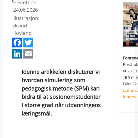
Fontene
24.06.2026
Illustrasjon:
Øivind
Hovland
Facebook
Twitter
LinkedIn
Email
Fonten
Postbok
Idenne artikkelen diskuterer vi
0028 Os
Tlf 994 
hvordan simulering som
Faks 22 
pedagogisk metode (SPM) kan
solfrid
bidra til at sosionomstudenter
fontene
i større grad når utdanningens
læringsmål.