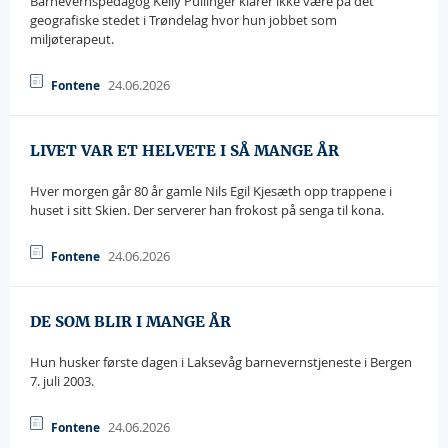
Barnevernspedagog Kelly Pullinger klarer ikke være på det
geografiske stedet i Trøndelag hvor hun jobbet som
miljøterapeut.
24.06.2026
Fontene
LIVET VAR ET HELVETE I SÅ MANGE ÅR
Hver morgen går 80 år gamle Nils Egil Kjesæth opp trappene i
huset i sitt Skien. Der serverer han frokost på senga til kona.
24.06.2026
Fontene
DE SOM BLIR I MANGE ÅR
Hun husker første dagen i Laksevåg barnevernstjeneste i Bergen
7. juli 2003.
24.06.2026
Fontene