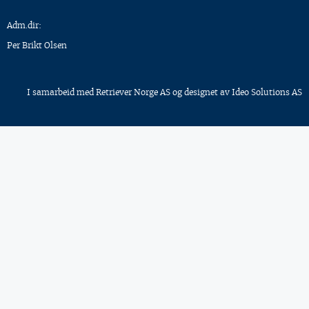
Adm.dir:
Per Brikt Olsen
I samarbeid med
Retriever Norge AS
og designet av
Ideo Solutions AS