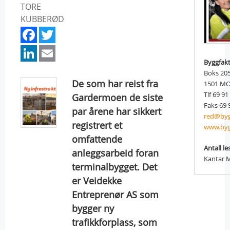
TORE
KUBBERØD
Facebook
Twitter
LinkedIn
Email
Byggfak
Boks 20
De som har reist fra
1501 M
Tlf 69 91
Gardermoen de siste
Faks 69 
par årene har sikkert
red@byg
registrert et
www.byg
omfattende
Antall le
anleggsarbeid foran
Kantar 
terminalbygget. Det
er Veidekke
Entreprenør AS som
bygger ny
trafikkforplass, som