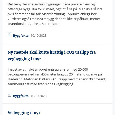
Det benyttes massivtre i bygninger, både private hjem og
offentlige bygg. Bra for klimaet, og fint å se på. Men ikke så bra
hvis flammene får tak, viser forskning. - Sprinkelanlegg bør
vurderes også i massivtrebygg der det ikke er påbudt, mener
brannforsker Andreas Sæter Bøe.
10.10.2023
Byggfakta
Ny metode skal kutte kraftig i CO2 utslipp fra
vegbygging i myr
I løpet av et halvt år boret entreprenøren ned 20.000
betongpæler ned i en 450 meter lang og 20 meter djup myr på
Hadeland. Metoden kutter CO2 utslipp med mer enn 30 prosent,
sammenlignet med tradisjonell vegbygging.
10.10.2023
Byggfakta
Veibygging i myr