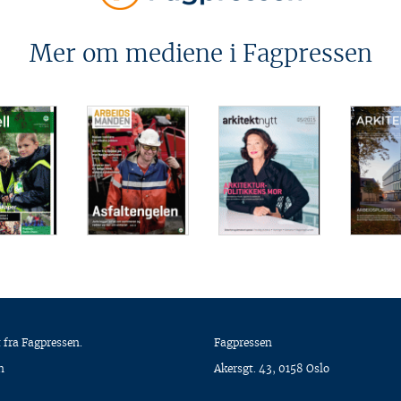
Mer om mediene i Fagpressen
 fra Fagpressen.
Fagpressen
n
Akersgt. 43, 0158 Oslo