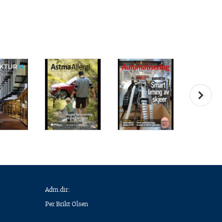
Adm.dir:
Per Brikt Olsen