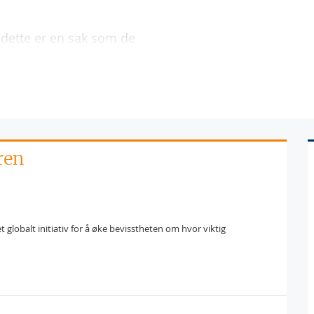
 dette er en sak som de
ren
 globalt initiativ for å øke bevisstheten om hvor viktig