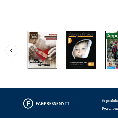
Et produkt
Personver