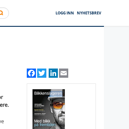
LOGG INN
NYHETSBREV
Facebook
Twitter
LinkedIn
Email
or
ere.
ve