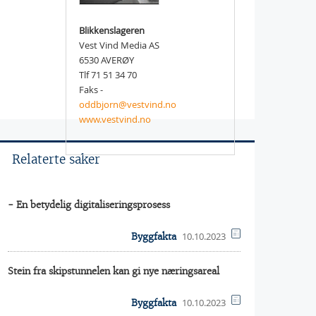
Blikkenslageren
Vest Vind Media AS
6530 AVERØY
Tlf 71 51 34 70
Faks -
oddbjorn@vestvind.no
www.vestvind.no
Relaterte saker
- En betydelig digitaliseringsprosess
10.10.2023
Byggfakta
Stein fra skipstunnelen kan gi nye næringsareal
10.10.2023
Byggfakta