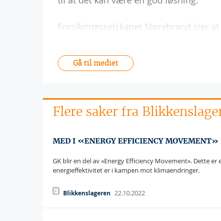
til at det kan være en god løsning.
Forsikringsselskapet Storebrand sier at
Gå til mediet
Flere saker fra Blikkenslage
MED I «ENERGY EFFICIENCY MOVEMENT»
GK blir en del av «Energy Efficiency Movement». Dette er et
energieffektivitet er i kampen mot klimaendringer.
22.10.2022
Blikkenslageren