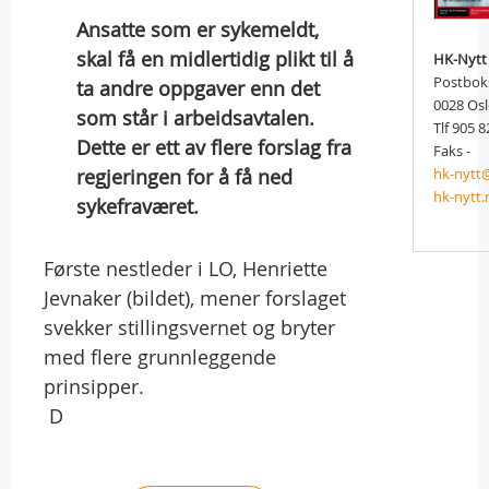
Ansatte som er sykemeldt,
skal få en midlertidig plikt til å
HK-Nytt
Postbok
ta andre oppgaver enn det
0028 Os
som står i arbeidsavtalen.
Tlf 905 8
Dette er ett av flere forslag fra
Faks -
regjeringen for å få ned
hk-nytt
hk-nytt.
sykefraværet.
Første nestleder i LO, Henriette
Jevnaker (bildet), mener forslaget
svekker stillingsvernet og bryter
med flere grunnleggende
prinsipper.
 D