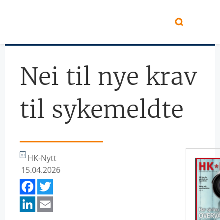
Hopp til hovedinnhold
Nei til nye krav
til sykemeldte
HK-Nytt
15.04.2026
Facebook
Twitter
LinkedIn
Email