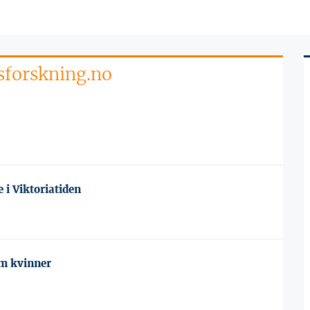
nsforskning.no
e i Viktoriatiden
om kvinner