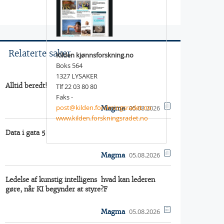
Relaterte saker
Kilden kjønnsforskning.no
Boks 564
1327 LYSAKER
Alltid beredt!
Tlf 22 03 80 80
Faks -
post@kilden.forskningsradet.no
05.08.2026
Magma
www.kilden.forskningsradet.no
Data i gata 5
05.08.2026
Magma
Ledelse af kunstig intelligens  hvad kan lederen
gøre, når KI begynder at styre?F
05.08.2026
Magma