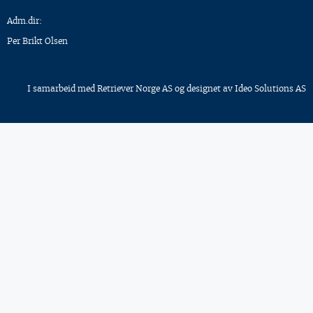
Adm.dir:
Per Brikt Olsen
I samarbeid med
Retriever Norge AS
og designet av
Ideo Solutions AS