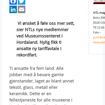
Facebook
Twitter
LinkedIn
Email
NTL-mag
Boks 89
 Vi ønsket å føle oss mer sett,
0028 OS
Tlf 23 06
sier NTLs nye medlemmer
Faks -
ved Museumssenteret i
post@nt
Hordaland. Nylig fikk ti
www.akt
ansatte ny tariffavtale i
rekordfart.
Ti ansatte fra fem land. Alle
jobber med å bevare gamle
gjenstander, laget av blant annet
tekstil, glass, metall eller
keramikk. Dette er en
fellestjeneste for alle museene i